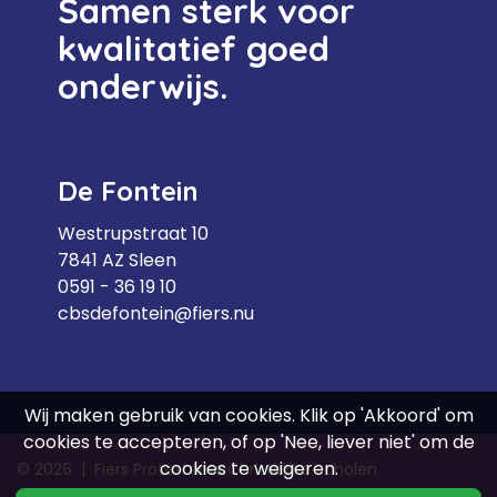
Samen sterk voor
kwalitatief goed
onderwijs.
De Fontein
Westrupstraat 10
7841 AZ Sleen
0591 - 36 19 10
cbsdefontein@fiers.nu
Wij maken gebruik van cookies. Klik op 'Akkoord' om
cookies te accepteren, of op 'Nee, liever niet' om de
cookies te weigeren.
© 2026
|
Fiers Protestants Christelijke Scholen